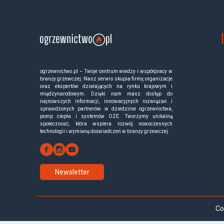
ogrzewnictwo.pl – Twoje centrum wiedzy i współpracy w
branży grzewczej. Nasz serwis skupia firmy, organizacje
oraz ekspertów działających na rynku krajowym i
międzynarodowym. Dzięki nam masz dostęp do
najnowszych informacji, innowacyjnych rozwiązań i
sprawdzonych partnerów w dziedzinie ogrzewnictwa,
pomp ciepła i systemów OZE. Tworzymy unikalną
społeczność, która wspiera rozwój nowoczesnych
technologii i wymianę doświadczeń w branży grzewczej.
Newsletter
Co