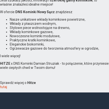
Jeśli szukasz jakości, innowacji i
szerokiej gamy kominków
, to
właśnie znalazłeś idealne miejsce!
W ofercie
DNS Kominki Nowy Sącz
znajdziesz:
Nasze unikatowe wkłady kominkowe powietrzne,
Wkłady z płaszczem wodnym,
Stylowe piece wolnostojące na drewno,
Wkłady kominkowe gazowe,
Nowoczesne kominki modułowe,
Praktyczne kratki kominkowe,
Eleganckie biokominki,
Ogrzewacze gazowe do tworzenia atmosfery w ogrodzie,
I wiele więcej!
HITZE
x DNS Kominki Damian Struziak - to połączenie, które przyniesie
wiele ciepłych chwil w Twoim domu!
Sprawdź więcej o
Hitze
tutaj