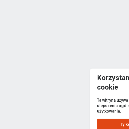
Korzystam
cookie
Ta witryna używa
ulepszenia ogól
użytkowania.
Tylk