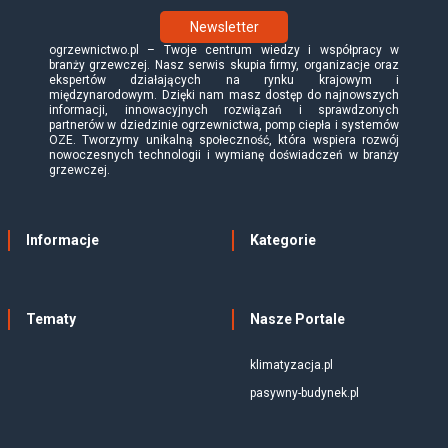
Newsletter
ogrzewnictwo.pl – Twoje centrum wiedzy i współpracy w
branży grzewczej. Nasz serwis skupia firmy, organizacje oraz
ekspertów działających na rynku krajowym i
międzynarodowym. Dzięki nam masz dostęp do najnowszych
informacji, innowacyjnych rozwiązań i sprawdzonych
partnerów w dziedzinie ogrzewnictwa, pomp ciepła i systemów
OZE. Tworzymy unikalną społeczność, która wspiera rozwój
nowoczesnych technologii i wymianę doświadczeń w branży
grzewczej.
Informacje
Kategorie
Tematy
Nasze Portale
klimatyzacja.pl
pasywny-budynek.pl