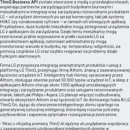
ThinQ Business API
zostało stworzone z myślą o przedsiębiorstwach,
wspierając partnerów zarządzających budynkami biurowymi i
mieszkalnymi w integracji oraz zarządzaniu różnorodnymi produktami
LG – od urządzeń domowych po sprzęt komercyjny, taki jak systemy
HVAC czy oznakowanie cyfrowe – w ramach ich istniejących aplikacji.
Przykładowo, duże budynki mieszkalne mogą zintegrować urządzenia
LG z aplikacjami do zarządzania. Dzięki temu mieszkańcy mogą
rezerwować pralnie wyposażone w pralki i suszarki LG za
pośrednictwem aplikacji, natomiast administratorzy mogą
monitorować warunki w budynku, np. temperaturę i wilgotność, za
pomocą czujników LG oraz szybko reagować na problemy dzięki
funkcjom alarmowym.
Firma LG przyspiesza integrację zewnętrznych produktów i usług z
platformą LG ThinQ, przejmując firmę Athom, znaną z zaawansowanej
łączności urządzeń IoT. Inteligentny hub Homey, opracowany przez
Athom, obsługuje obecnie ponad 50 000 typów urządzeń IoT, a sklep z
aplikacjami Athom oferuje około 1000 aplikacji umożliwiających
integrację i zarządzanie produktami oraz usługami renomowanych
marek, takich jak Philips i Aqara. LG planuje włączyć rozbudowany,
otwarty ekosystem Athom oraz łączność IoT do domowego huba AI LG
ThinQ On, dążąc do stworzenia inteligentnego domu opartego na
generatywnej sztucznej inteligencji, która lepiej rozumie potrzeby
użytkowników i zapewnia optymalne rozwiązania przestrzenne.
-"Wraz z oficjalną premierą ThinQ AI dążymy do pogłębienia współpracy
z zaawansowanymi użytkownikami inteligentnych domów w