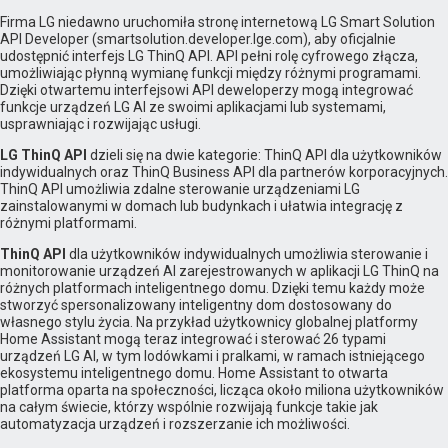
Firma LG niedawno uruchomiła stronę internetową LG Smart Solution
API Developer (smartsolution.developer.lge.com), aby oficjalnie
udostępnić interfejs LG ThinQ API. API pełni rolę cyfrowego złącza,
umożliwiając płynną wymianę funkcji między różnymi programami.
Dzięki otwartemu interfejsowi API deweloperzy mogą integrować
funkcje urządzeń LG AI ze swoimi aplikacjami lub systemami,
usprawniając i rozwijając usługi.
LG ThinQ API
dzieli się na dwie kategorie: ThinQ API dla użytkowników
indywidualnych oraz ThinQ Business API dla partnerów korporacyjnych.
ThinQ API umożliwia zdalne sterowanie urządzeniami LG
zainstalowanymi w domach lub budynkach i ułatwia integrację z
różnymi platformami.
ThinQ API
dla użytkowników indywidualnych umożliwia sterowanie i
monitorowanie urządzeń AI zarejestrowanych w aplikacji LG ThinQ na
różnych platformach inteligentnego domu. Dzięki temu każdy może
stworzyć spersonalizowany inteligentny dom dostosowany do
własnego stylu życia. Na przykład użytkownicy globalnej platformy
Home Assistant mogą teraz integrować i sterować 26 typami
urządzeń LG AI, w tym lodówkami i pralkami, w ramach istniejącego
ekosystemu inteligentnego domu. Home Assistant to otwarta
platforma oparta na społeczności, licząca około miliona użytkowników
na całym świecie, którzy wspólnie rozwijają funkcje takie jak
automatyzacja urządzeń i rozszerzanie ich możliwości.