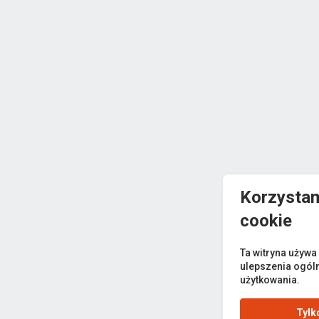
Korzystam
cookie
Ta witryna używa
ulepszenia ogól
użytkowania.
Tylk