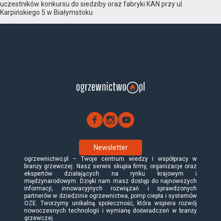
uczestników konkursu do siedziby oraz fabryki KAN przy ul.
Karpińskiego 5 w Białymstoku
Newsletter
ogrzewnictwo.pl – Twoje centrum wiedzy i współpracy w
branży grzewczej. Nasz serwis skupia firmy, organizacje oraz
ekspertów działających na rynku krajowym i
międzynarodowym. Dzięki nam masz dostęp do najnowszych
informacji, innowacyjnych rozwiązań i sprawdzonych
partnerów w dziedzinie ogrzewnictwa, pomp ciepła i systemów
OZE. Tworzymy unikalną społeczność, która wspiera rozwój
nowoczesnych technologii i wymianę doświadczeń w branży
grzewczej.