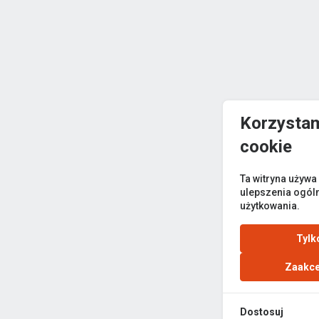
Korzystam
cookie
Ta witryna używa
ulepszenia ogól
użytkowania.
Tylk
Zaakce
Dostosuj