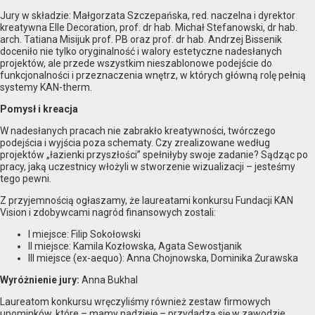
Jury w składzie: Małgorzata Szczepańska, red. naczelna i dyrektor
kreatywna Elle Decoration, prof. dr hab. Michał Stefanowski, dr hab.
arch. Tatiana Misijuk prof. PB oraz prof. dr hab. Andrzej Bissenik
doceniło nie tylko oryginalność i walory estetyczne nadesłanych
projektów, ale przede wszystkim nieszablonowe podejście do
funkcjonalności i przeznaczenia wnętrz, w których główną rolę pełnią
systemy KAN-therm.
Pomysł i kreacja
W nadesłanych pracach nie zabrakło kreatywności, twórczego
podejścia i wyjścia poza schematy. Czy zrealizowane według
projektów „łazienki przyszłości” spełniłyby swoje zadanie? Sądząc po
pracy, jaką uczestnicy włożyli w stworzenie wizualizacji – jesteśmy
tego pewni.
Z przyjemnością ogłaszamy, że laureatami konkursu Fundacji KAN
Vision i zdobywcami nagród finansowych zostali:
I miejsce: Filip Sokołowski
II miejsce: Kamila Kozłowska, Agata Sewostjanik
III miejsce (ex-aequo): Anna Chojnowska, Dominika Żurawska
Wyróżnienie jury:
Anna Bukhal
Laureatom konkursu wręczyliśmy również zestaw firmowych
upominków, które – mamy nadzieję – przydadzą się w zawodzie.