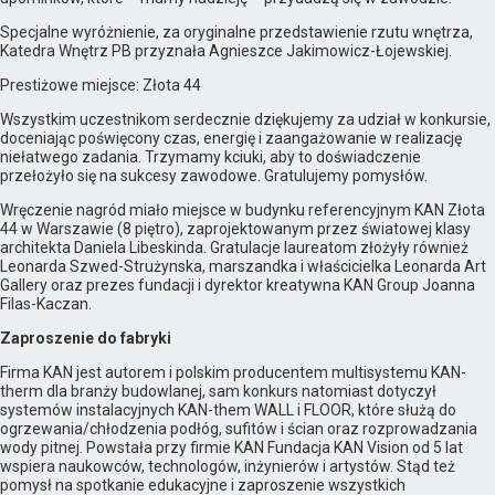
Specjalne wyróżnienie, za oryginalne przedstawienie rzutu wnętrza,
Katedra Wnętrz PB przyznała Agnieszce Jakimowicz-Łojewskiej.
Prestiżowe miejsce: Złota 44
Wszystkim uczestnikom serdecznie dziękujemy za udział w konkursie,
doceniając poświęcony czas, energię i zaangażowanie w realizację
niełatwego zadania. Trzymamy kciuki, aby to doświadczenie
przełożyło się na sukcesy zawodowe. Gratulujemy pomysłów.
Wręczenie nagród miało miejsce w budynku referencyjnym KAN Złota
44 w Warszawie (8 piętro), zaprojektowanym przez światowej klasy
architekta Daniela Libeskinda. Gratulacje laureatom złożyły również
Leonarda Szwed-Strużynska, marszandka i właścicielka Leonarda Art
Gallery oraz prezes fundacji i dyrektor kreatywna KAN Group Joanna
Filas-Kaczan.
Zaproszenie do fabryki
Firma KAN jest autorem i polskim producentem multisystemu KAN-
therm dla branży budowlanej, sam konkurs natomiast dotyczył
systemów instalacyjnych KAN-them WALL i FLOOR, które służą do
ogrzewania/chłodzenia podłóg, sufitów i ścian oraz rozprowadzania
wody pitnej. Powstała przy firmie KAN Fundacja KAN Vision od 5 lat
wspiera naukowców, technologów, inżynierów i artystów. Stąd też
pomysł na spotkanie edukacyjne i zaproszenie wszystkich