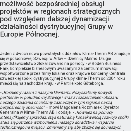
możliwość bezpośredniej obsługi
projektów w regionach strategicznych
pod względem dalszej dynamizacji
działalności dystrybucyjnej Grupy w
Europie Północnej.
Jeden z dwóch nowo powstałych oddziałów Klima-Therm AB znajduje
się w południowej Szwecji: w Arlöv – dzielnicy Malmö. Drugie
przedstawicielstwo zlokalizowano na północy - w Boden Business
Park, kompleksie biznesowym uważanym za centrum innowacji
współtworzone przez firmy lokalne oraz krajowe koncerny. Centrala
szwedzkiej spółki dystrybucyjnej z Grupy Klima-Therm od 2004 roku
mieści się na zachodzie kraju - w Partille koło Göteborga.
- „Rośniemy razem z naszymi klientami. Pozyskaliśmy nowych
partnerów w południowej Szwecji i wraz z rozszerzeniem obszaru
naszego działania chcieliśmy zaznaczyć w tym regionie naszą
bezpośrednią obecność”
– mówi Magdalena Rozmiarek, Dyrektor
Generalna w Klima-Therm AB, i dodaje: - „
Również na północy
intensyfikujemy sprzedaż, stąd naturalną konsekwencją rozwoju spółki
stała się potrzeba wzmocnienia naszego doradztwa i wsparcia
technicznego na miejscu. Zmieniamy się, aby zbliżyć się do naszych