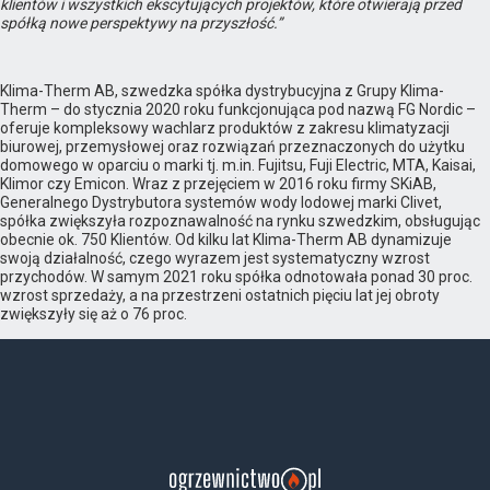
klientów i wszystkich ekscytujących projektów, które otwierają przed
spółką nowe perspektywy na przyszłość.”
Klima-Therm AB, szwedzka spółka dystrybucyjna z Grupy Klima-
Therm – do stycznia 2020 roku funkcjonująca pod nazwą FG Nordic –
oferuje kompleksowy wachlarz produktów z zakresu klimatyzacji
biurowej, przemysłowej oraz rozwiązań przeznaczonych do użytku
domowego w oparciu o marki tj. m.in. Fujitsu, Fuji Electric, MTA, Kaisai,
Klimor czy Emicon. Wraz z przejęciem w 2016 roku firmy SKiAB,
Generalnego Dystrybutora systemów wody lodowej marki Clivet,
spółka zwiększyła rozpoznawalność na rynku szwedzkim, obsługując
obecnie ok. 750 Klientów. Od kilku lat Klima-Therm AB dynamizuje
swoją działalność, czego wyrazem jest systematyczny wzrost
przychodów. W samym 2021 roku spółka odnotowała ponad 30 proc.
wzrost sprzedaży, a na przestrzeni ostatnich pięciu lat jej obroty
zwiększyły się aż o 76 proc.