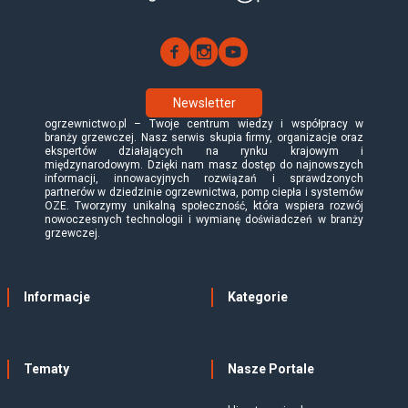
Newsletter
ogrzewnictwo.pl – Twoje centrum wiedzy i współpracy w
branży grzewczej. Nasz serwis skupia firmy, organizacje oraz
ekspertów działających na rynku krajowym i
międzynarodowym. Dzięki nam masz dostęp do najnowszych
informacji, innowacyjnych rozwiązań i sprawdzonych
partnerów w dziedzinie ogrzewnictwa, pomp ciepła i systemów
OZE. Tworzymy unikalną społeczność, która wspiera rozwój
nowoczesnych technologii i wymianę doświadczeń w branży
grzewczej.
Informacje
Kategorie
Tematy
Nasze Portale