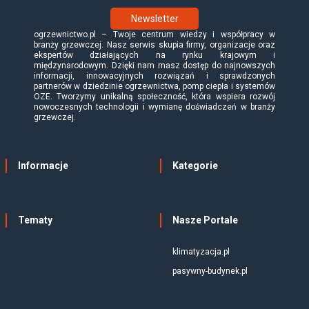
Newsletter
ogrzewnictwo.pl – Twoje centrum wiedzy i współpracy w
branży grzewczej. Nasz serwis skupia firmy, organizacje oraz
ekspertów działających na rynku krajowym i
międzynarodowym. Dzięki nam masz dostęp do najnowszych
informacji, innowacyjnych rozwiązań i sprawdzonych
partnerów w dziedzinie ogrzewnictwa, pomp ciepła i systemów
OZE. Tworzymy unikalną społeczność, która wspiera rozwój
nowoczesnych technologii i wymianę doświadczeń w branży
grzewczej.
Informacje
Kategorie
Tematy
Nasze Portale
klimatyzacja.pl
pasywny-budynek.pl