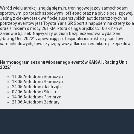
Wśród wielu atrakcji znajdą się m.in. treningowe jazdy samochodami
sportowymi po torach szosowym i off-road oraz na płycie poślizgowej.
Jedną z ciekawostek we flocie superszybkich aut dostarczonych na
potrzeby eventów jest Toyota Yaris GR Sport z napędem na cztery koła
oraz silnikiem o mocy 261 KM, która osiąga prędkość 100 km/h w
zaledwie 5,5 sek. Najwyższy poziom bezpieczeństwa wydarzeń
„Racing Unit 2022” zapewniają profesjonalni instruktorzy sportów
samochodowych, towarzyszący wszystkim uczestnikom przejazdów.
Harmonogram sezonu wiosennego eventów KAISAI „Racing Unit
2022”:
11.05 Autodrom Słomczyn
18.05 Autodrom Słomczyn
24.05 Autodrom Jastrząb
07.06 Autodrom Silesia
14.06 Autodrom Pomorze
21.06 Autodrom Bednary