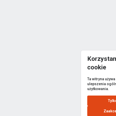
Korzystam
cookie
Ta witryna używa
ulepszenia ogól
użytkowania.
Tylk
Zaakce