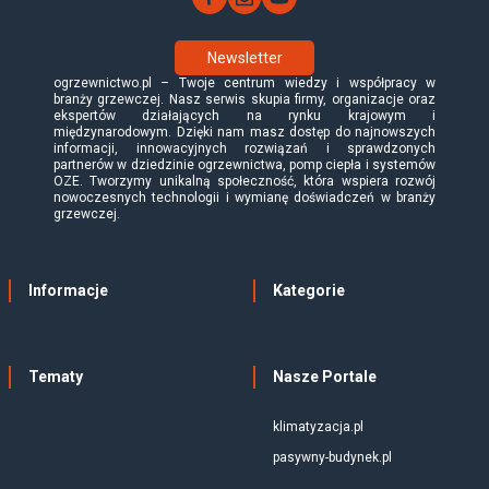
Newsletter
ogrzewnictwo.pl – Twoje centrum wiedzy i współpracy w
branży grzewczej. Nasz serwis skupia firmy, organizacje oraz
ekspertów działających na rynku krajowym i
międzynarodowym. Dzięki nam masz dostęp do najnowszych
informacji, innowacyjnych rozwiązań i sprawdzonych
partnerów w dziedzinie ogrzewnictwa, pomp ciepła i systemów
OZE. Tworzymy unikalną społeczność, która wspiera rozwój
nowoczesnych technologii i wymianę doświadczeń w branży
grzewczej.
Informacje
Kategorie
Tematy
Nasze Portale
klimatyzacja.pl
pasywny-budynek.pl