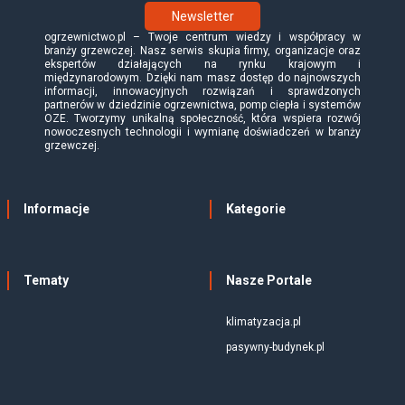
Newsletter
ogrzewnictwo.pl – Twoje centrum wiedzy i współpracy w
branży grzewczej. Nasz serwis skupia firmy, organizacje oraz
ekspertów działających na rynku krajowym i
międzynarodowym. Dzięki nam masz dostęp do najnowszych
informacji, innowacyjnych rozwiązań i sprawdzonych
partnerów w dziedzinie ogrzewnictwa, pomp ciepła i systemów
OZE. Tworzymy unikalną społeczność, która wspiera rozwój
nowoczesnych technologii i wymianę doświadczeń w branży
grzewczej.
Informacje
Kategorie
Tematy
Nasze Portale
klimatyzacja.pl
pasywny-budynek.pl