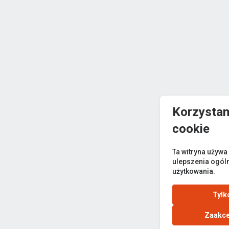
Korzystam
cookie
Ta witryna używa
ulepszenia ogól
użytkowania.
Tylk
Zaakce