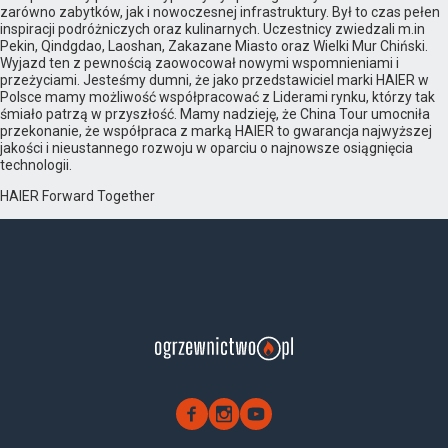
zarówno zabytków, jak i nowoczesnej infrastruktury. Był to czas pełen
inspiracji podróżniczych oraz kulinarnych. Uczestnicy zwiedzali m.in
Pekin, Qindgdao, Laoshan, Zakazane Miasto oraz Wielki Mur Chiński.
Wyjazd ten z pewnością zaowocował nowymi wspomnieniami i
przeżyciami. Jesteśmy dumni, że jako przedstawiciel marki HAIER w
Polsce mamy możliwość współpracować z Liderami rynku, którzy tak
śmiało patrzą w przyszłość. Mamy nadzieję, że China Tour umocniła
przekonanie, że współpraca z marką HAIER to gwarancja najwyższej
jakości i nieustannego rozwoju w oparciu o najnowsze osiągnięcia
technologii.
HAIER Forward Together