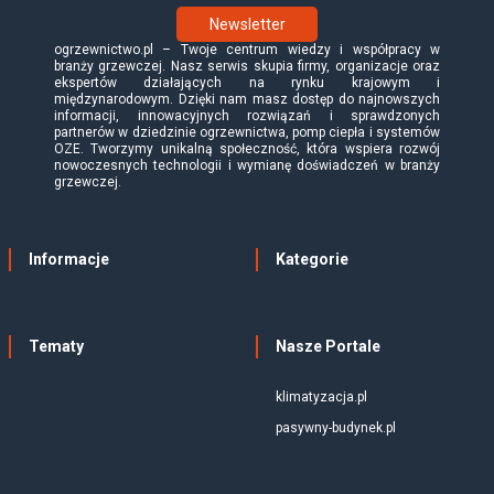
Newsletter
ogrzewnictwo.pl – Twoje centrum wiedzy i współpracy w
branży grzewczej. Nasz serwis skupia firmy, organizacje oraz
ekspertów działających na rynku krajowym i
międzynarodowym. Dzięki nam masz dostęp do najnowszych
informacji, innowacyjnych rozwiązań i sprawdzonych
partnerów w dziedzinie ogrzewnictwa, pomp ciepła i systemów
OZE. Tworzymy unikalną społeczność, która wspiera rozwój
nowoczesnych technologii i wymianę doświadczeń w branży
grzewczej.
Informacje
Kategorie
Tematy
Nasze Portale
klimatyzacja.pl
pasywny-budynek.pl