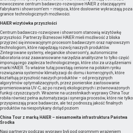
nowoczesne centrum badawczo-rozwojowe HAIER z otaczającymi
fabrykami i showroom’em – miejsca, które dosłownie wykraczają poza
granice technologicznych możliwości.
HAIER wizytówka przyszłości
Centrum badawczo-rozwojowe i showroom stanowią wizytówkę
przyszłości. Partnerzy Biznesowi HAIER mieli możliwość z bliska
przyjrzeć się innowacyjnym procesom badawczym oraz najnowszym
technologiom, które napędzają rozwój naszych produktów.
Zintegrowane systemy, eleganckie showroom’y, autonomiczne
laboratoria oraz zaawansowane narzędzia analityczne to tylko część
imponującego zaplecza technologicznego, które stoi za urządzeniami
marki HAIER. To właśnie tutaj powstają cenione na polskim rynku
rozwiązania systemów klimatyzacji do domu i komercyjnych, które
kształtują przyszłość naszych produktów – od precyzyjnych
algorytmów optymalizacyjnych, przez pionierskie zastosowanie
promieniowania UV-C, aż po rozwój ekologicznych i zrównoważonych
funkcji czyszczących. Wrażenie na uczestnikach wyprawy China Tour
robiła również pełna automatyzacja i synergia procesów, które nie tylko
przyspieszają prace badawcze, ale też podnoszą jakość finalnych
produktów na niespotykany dotąd poziom
China Tour z marką HAIER – niesamowita infrastruktura Państwa
Środka
Nasi partnerzy podczas wyprawy byli pod ogromnym wrażeniem