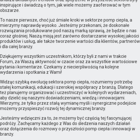
inspirujące i świadczą o tym, jak wiele możemy zaoferować w tym
obszarze.
To nasze pierwsze, choć już śmiałe kroki w sektorze pomp ciepła, a
mierzymy naprawdę wysoko. Jesteśmy przekonani, że doskonałe
rozwiązania produkowane pod naszą marką sprawią, że będzie o nas
coraz głośniej. Naszą misją jest zarówno dostarczanie wysokiej jakości
produktów i usług, ale także tworzenie wartości dla klientów, partnerów
i dla całej branży.
Dziękujemy wszystkim uczestnikom, którzy byli z nami w trakcie
Forum, za Waszą aktywność w czacie oraz za wszystkie wartościowe
pytania i komentarze. Czekamy z niecierpliwością na kolejne
wydarzenia i spotkania z Wami!
Widząc szybką ewolucję sektora pomp ciepła, rozumiemy potrzebę
stałej komunikacji, edukacji i szerokiej współpracy z branżą. Dlatego
też planujemy organizować i uczestniczyć w kolejnych wydarzeniach,
aby dzielić się naszymi doświadczeniami, wiedzą i innowacjami.
Wierzymy, że tylko przez stałą wymianę myśli i synergiczne podejście
możemy przyspieszyć rozwój tej dynamicznej branży.
Jesteśmy wdzięczni za to, że możemy być częścią tej fascynującej
podróży. Zachęcamy każdego z Was do śledzenia naszych działań
oraz dołączenia do rozmowy o przyszłości pomp ciepła i innowacji w
branży.