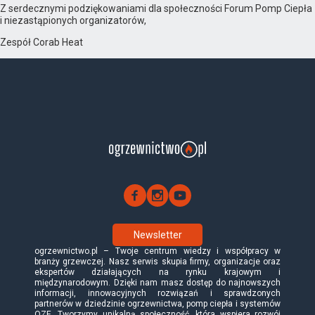
Z serdecznymi podziękowaniami dla społeczności Forum Pomp Ciepła
i niezastąpionych organizatorów,
Zespół Corab Heat
Newsletter
ogrzewnictwo.pl – Twoje centrum wiedzy i współpracy w
branży grzewczej. Nasz serwis skupia firmy, organizacje oraz
ekspertów działających na rynku krajowym i
międzynarodowym. Dzięki nam masz dostęp do najnowszych
informacji, innowacyjnych rozwiązań i sprawdzonych
partnerów w dziedzinie ogrzewnictwa, pomp ciepła i systemów
OZE. Tworzymy unikalną społeczność, która wspiera rozwój