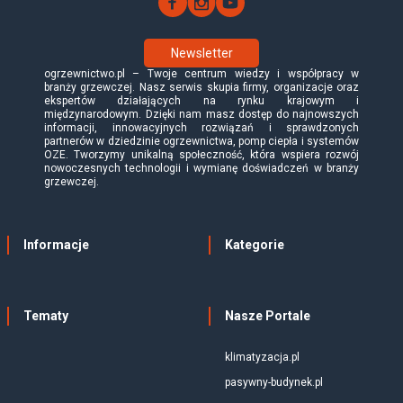
Newsletter
ogrzewnictwo.pl – Twoje centrum wiedzy i współpracy w
branży grzewczej. Nasz serwis skupia firmy, organizacje oraz
ekspertów działających na rynku krajowym i
międzynarodowym. Dzięki nam masz dostęp do najnowszych
informacji, innowacyjnych rozwiązań i sprawdzonych
partnerów w dziedzinie ogrzewnictwa, pomp ciepła i systemów
OZE. Tworzymy unikalną społeczność, która wspiera rozwój
nowoczesnych technologii i wymianę doświadczeń w branży
grzewczej.
Informacje
Kategorie
Tematy
Nasze Portale
klimatyzacja.pl
pasywny-budynek.pl